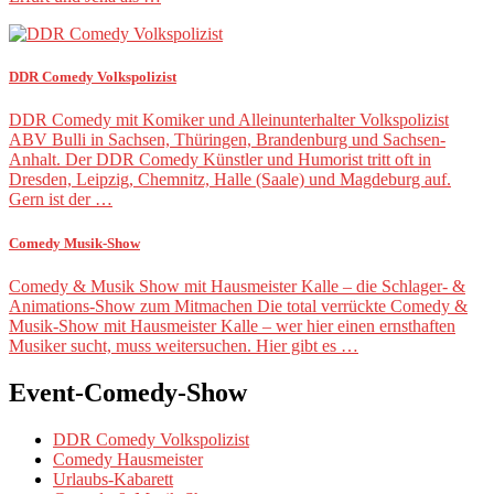
DDR Comedy Volkspolizist
DDR Comedy mit Komiker und Alleinunterhalter Volkspolizist
ABV Bulli in Sachsen, Thüringen, Brandenburg und Sachsen-
Anhalt. Der DDR Comedy Künstler und Humorist tritt oft in
Dresden, Leipzig, Chemnitz, Halle (Saale) und Magdeburg auf.
Gern ist der …
Comedy Musik-Show
Comedy & Musik Show mit Hausmeister Kalle – die Schlager- &
Animations-Show zum Mitmachen Die total verrückte Comedy &
Musik-Show mit Hausmeister Kalle – wer hier einen ernsthaften
Musiker sucht, muss weitersuchen. Hier gibt es …
Event-Comedy-Show
DDR Comedy Volkspolizist
Comedy Hausmeister
Urlaubs-Kabarett