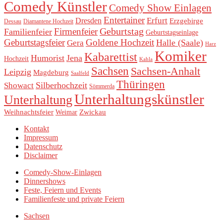
Comedy Künstler
Comedy Show Einlagen
Entertainer
Erfurt
Dresden
Erzgebirge
Dessau
Diamantene Hochzeit
Geburtstag
Firmenfeier
Familienfeier
Geburtstagseinlage
Geburtstagsfeier
Goldene Hochzeit
Halle (Saale)
Gera
Harz
Komiker
Kabarettist
Humorist
Jena
Hochzeit
Kahla
Sachsen
Sachsen-Anhalt
Leipzig
Magdeburg
Saalfeld
Thüringen
Silberhochzeit
Showact
Sömmerda
Unterhaltungskünstler
Unterhaltung
Weihnachtsfeier
Zwickau
Weimar
Kontakt
Impressum
Datenschutz
Disclaimer
Comedy-Show-Einlagen
Dinnershows
Feste, Feiern und Events
Familienfeste und private Feiern
Sachsen