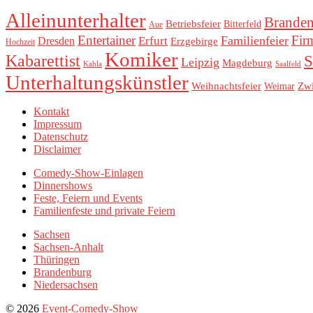
Alleinunterhalter
Brande
Betriebsfeier
Bitterfeld
Aue
Entertainer
Fir
Familienfeier
Erfurt
Dresden
Erzgebirge
Hochzeit
Komiker
Kabarettist
S
Leipzig
Magdeburg
Kahla
Saalfeld
Unterhaltungskünstler
Weihnachtsfeier
Zw
Weimar
Kontakt
Impressum
Datenschutz
Disclaimer
Comedy-Show-Einlagen
Dinnershows
Feste, Feiern und Events
Familienfeste und private Feiern
Sachsen
Sachsen-Anhalt
Thüringen
Brandenburg
Niedersachsen
© 2026
Event-Comedy-Show