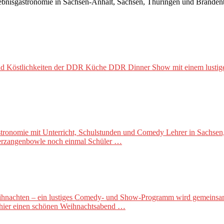
nisgastronomie in Sachsen-Anhalt, Sachsen, Thüringen und Brandenbu
d Köstlichkeiten der DDR Küche DDR Dinner Show mit einem lusti
ronomie mit Unterricht, Schulstunden und Comedy Lehrer in Sachsen,
euerzangenbowle noch einmal Schüler …
hten – ein lustiges Comedy- und Show-Programm wird gemeinsam mit
 hier einen schönen Weihnachtsabend …