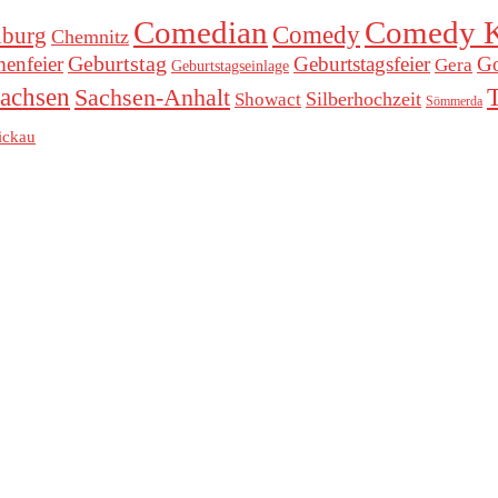
Comedian
Comedy K
Comedy
nburg
Chemnitz
Geburtstag
menfeier
Geburtstagsfeier
Go
Gera
Geburtstagseinlage
achsen
Sachsen-Anhalt
Silberhochzeit
Showact
Sömmerda
ickau