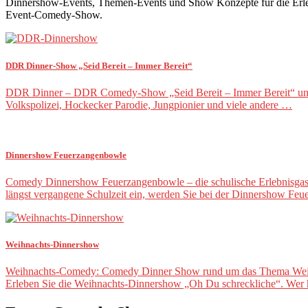
Dinnershow-Events, Themen-Events und Show Konzepte für die Erleb
Event-Comedy-Show.
DDR Dinner-Show „Seid Bereit – Immer Bereit“
DDR Dinner – DDR Comedy-Show „Seid Bereit – Immer Bereit“ un
Volkspolizei, Hockecker Parodie, Jungpionier und viele andere …
Dinnershow Feuerzangenbowle
Comedy Dinnershow Feuerzangenbowle – die schulische Erlebnisgast
längst vergangene Schulzeit ein, werden Sie bei der Dinnershow F
Weihnachts-Dinnershow
Weihnachts-Comedy: Comedy Dinner Show rund um das Thema Weihnac
Erleben Sie die Weihnachts-Dinnershow „Oh Du schreckliche“. Wer