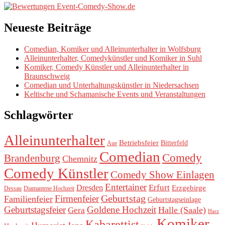
Neueste Beiträge
Comedian, Komiker und Alleinunterhalter in Wolfsburg
Alleinunterhalter, Comedykünstler und Komiker in Suhl
Komiker, Comedy Künstler und Alleinunterhalter in
Braunschweig
Comedian und Unterhaltungskünstler in Niedersachsen
Keltische und Schamanische Events und Veranstaltungen
Schlagwörter
Alleinunterhalter
Betriebsfeier
Bitterfeld
Aue
Comedian
Comedy
Brandenburg
Chemnitz
Comedy Künstler
Comedy Show Einlagen
Entertainer
Erfurt
Dresden
Erzgebirge
Dessau
Diamantene Hochzeit
Geburtstag
Firmenfeier
Familienfeier
Geburtstagseinlage
Geburtstagsfeier
Goldene Hochzeit
Halle (Saale)
Gera
Harz
Komiker
Kabarettist