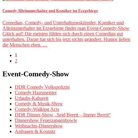
Comedy Alleinunterhalter und Komiker im Erzgebirge
Comedian, Comedy- und Unterhaltungskünstler, Komiker und
Alleinunterhalter im Erzgebirge findet man Event-Comedy-Show
Glück auf! Die meisten fühlen sich durch einen Comedian gut
unterhalten. Daran hat sich bis jetzt nichts geändert. Humor lieben
die Menschen eben. …
1
2
Event-Comedy-Show
DDR Comedy Volkspolizist
Comedy Hausmeister
Urlaubs-Kabarett
Comedy & Musik-Show
Comedy-Walking Acts
DDR Dinner-Show „Seid Bereit – Immer Bereit“
Dinnershow Feuerzangenbowle
Weihnachts-Dinnershow
Anfragen & Kontakt