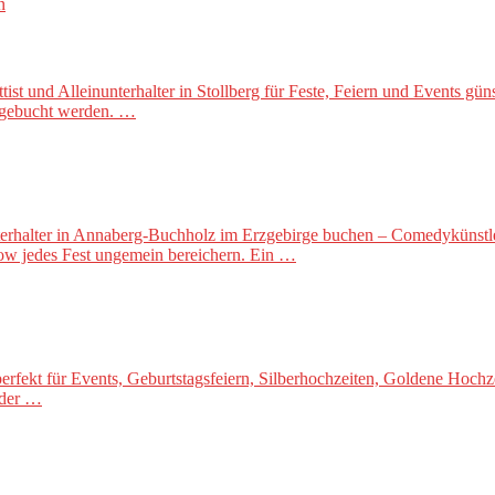
t und Alleinunterhalter in Stollberg für Feste, Feiern und Events gün
 gebucht werden. …
terhalter in Annaberg-Buchholz im Erzgebirge buchen – Comedykünstler 
how jedes Fest ungemein bereichern. Ein …
perfekt für Events, Geburtstagsfeiern, Silberhochzeiten, Goldene Hochz
 der …