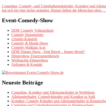
Comedian, Comedy- und Unterhaltungskünstler, Komiker und Alleinun
hat sich bis jetzt nichts geändert. Humor lieben die Menschen eben. 
Event-Comedy-Show
DDR Comedy Volkspolizist
Comedy Hausmeister
Urlaubs-Kabarett
Comedy & Musik-Show
Comedy-Walking Acts
DDR Dinner-Show „Seid Bereit – Immer Bereit“
Dinnershow Feuerzangenbowle
Weihnachts-Dinnershow
Anfragen & Kontakt
Neueste Beiträge
Comedian, Komiker und Alleinunterhalter in Wolfsburg
Alleinunterhalter, Comedykünstler und Komiker in Suhl
Komiker, Comedy Künstler und Alleinunterhalter in Braunsch
Comedian und Unterhaltungskünstler in Niedersachsen