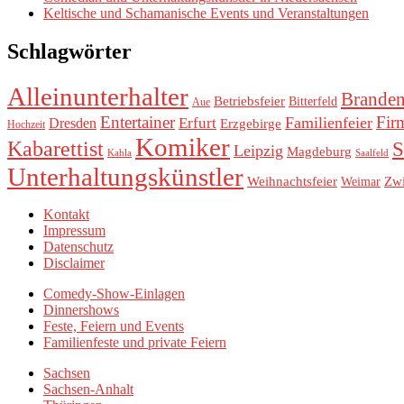
Keltische und Schamanische Events und Veranstaltungen
Schlagwörter
Alleinunterhalter
Brande
Betriebsfeier
Bitterfeld
Aue
Entertainer
Fir
Familienfeier
Erfurt
Dresden
Erzgebirge
Hochzeit
Komiker
Kabarettist
S
Leipzig
Magdeburg
Kahla
Saalfeld
Unterhaltungskünstler
Weihnachtsfeier
Zw
Weimar
Kontakt
Impressum
Datenschutz
Disclaimer
Comedy-Show-Einlagen
Dinnershows
Feste, Feiern und Events
Familienfeste und private Feiern
Sachsen
Sachsen-Anhalt