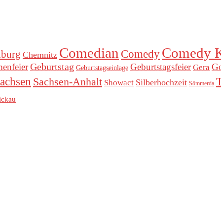
Comedian
Comedy K
Comedy
nburg
Chemnitz
Geburtstag
menfeier
Geburtstagsfeier
Go
Gera
Geburtstagseinlage
achsen
Sachsen-Anhalt
Silberhochzeit
Showact
Sömmerda
ickau