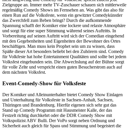
Zielgruppe an. Immer mehr TV-Zuschauer schauen sich mittlerweile
regelmäßig Comedy Shows im Fernsehen an. Was gibt das also für
einen Run auf die Volksfeste, wenn ein gewitzter Comedykünstler
das Zwerchfell zum Beben bringt? Durch die aufkommende
Spannung schafft der Komiker eine lockere und relaxte Atmosphäre
und sorgt für eine super Stimmung während seines Auftritts. In
Vorbereitung auf seinen Auftritt wird sich der Comedian eingehend
mit den Gegebenheiten und Eigenheiten der Bewohner des Ortes
beschäftigen. Man muss kein Prophet sein um zu wissen, dass
Späße dieser Art besonders beliebt bei den Zuhörern sind. Comedy
für Volkfeste hat hohe Entertainment Qualitäten und sollte bei jedem
Volksfest eingebunden sein. Die Abwechslung auf der Bühne sorgt
für volle Zelte und verspricht einen guten Besucherstrom auch auf
dem nächsten Volksfest.
Event-Comedy-Show für Volksfeste
Der Komiker und Alleinunterhalter bietet Comedy Show Einlagen
und Unterhaltung für Volksfeste in Sachsen-Anhalt, Sachsen,
Thüringen und Brandenburg. Hierfür eigenen sich sehr gut das
Stand up Comedy Programm mit Hausmeister Kalle, der das
Festzelt richtig durchkehrt oder die DDR Comedy Show mit
Volkspolizist ABV Bulli. Der VoPo sorgt neben Ordnung und
Sicherheit auch gleich für Spass und Stimmung und begeistert die