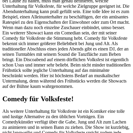
bei Laune zu halten, muss man genau definieren, welche
Unterhaltung für Volksfeste, für welche Zielgruppe geeignet ist. Die
Abendunterhaltung kann prall gefüllt sein. Eine tolle Idee ist es zum
Beispiel, einen Alleinunterhalter zu beschäftigen, der ein amüsantes
Ratespiel zu den Eigenschaften der Einwohner oder zum Ort macht.
Wenn man dazu noch einzelne Zuschauer einbindet, umso besser.
Ein weiterer Showact kann ein Comedian sein, der mit seiner
Comedy für Volksfeste die Stimmung hebt. Comedy für Volksfeste
bekennt sich immer größerer Beliebtheit bei Jung und Alt. Als
traditioneller Abschluss eines jeden Abends gibt es einen DJ, der an
seinen Turntables mit seinem Sound die Tanzfläche zum Beben
bringt. Ein Discoabend auf einem dörflichen Volksfest ist eigentlich
schon Usus und immer sehr beliebt. Beim nicht minder traditionellen
Frühstück sollte jegliche Unterhaltung auf das minimalste
beschränkt werden. Hier ist höchstens Bedarf an musikalischer
Untermalung, denn während des Frühstücks werden die Showacts
auf der Bühne kaum wahrgenommen.
Comedy für Volksfeste!
Als weitere Unterhaltung für Volksfeste ist ein Komiker eine tolle
und lustige Alternative zu den üblichen Vorträgen. Ein
Comedykünstler verfügt über die Gabe, Jung und Alt zum Lachen
zu animieren und in seinen Bann zu ziehen. Die Show ist kurzlebig,
nicht langweilig und Comedy für Volksfeste spricht zudem jede