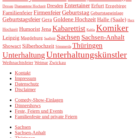
Entertainer
Erfurt
Dresden
Erzgebirge
Dessau
Diamantene Hochzeit
Geburtstag
Firmenfeier
Familienfeier
Geburtstagseinlage
Geburtstagsfeier
Goldene Hochzeit
Halle (Saale)
Gera
Harz
Komiker
Kabarettist
Humorist
Jena
Hochzeit
Kahla
Sachsen
Sachsen-Anhalt
Leipzig
Magdeburg
Saalfeld
Thüringen
Silberhochzeit
Showact
Sömmerda
Unterhaltungskünstler
Unterhaltung
Weihnachtsfeier
Zwickau
Weimar
Kontakt
Impressum
Datenschutz
Disclaimer
Comedy-Show-Einlagen
Dinnershows
Feste, Feiern und Events
Familienfeste und private Feiern
Sachsen
Sachsen-Anhalt