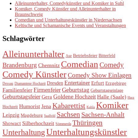
Alleinunterhalter, Comedykünstler und Komiker in Suhl
Komiker, Comedy Künstler und Alleinunterhalter in
Braunschweig
Comedian und Unterhaltungskünstler in Niedersachsen
Keltische und Schamanische Events und Veranstaltungen
Schlagwörter
Alleinunterhalter
Betriebsfeier
Bitterfeld
Aue
Comedian
Comedy
Brandenburg
Chemnitz
Comedy Künstler
Comedy Show Einlagen
Entertainer
Erfurt
Dresden
Erzgebirge
Dessau
Diamantene Hochzeit
Geburtstag
Firmenfeier
Familienfeier
Geburtstagseinlage
Geburtstagsfeier
Goldene Hochzeit
Halle (Saale)
Gera
Harz
Komiker
Kabarettist
Humorist
Jena
Hochzeit
Kahla
Sachsen
Sachsen-Anhalt
Leipzig
Magdeburg
Saalfeld
Thüringen
Silberhochzeit
Showact
Sömmerda
Unterhaltungskünstler
Unterhaltung