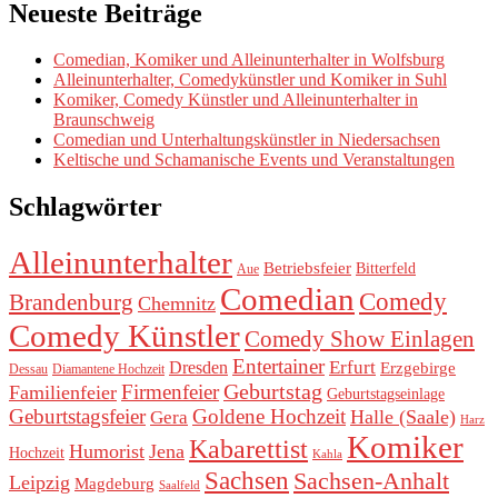
Neueste Beiträge
Comedian, Komiker und Alleinunterhalter in Wolfsburg
Alleinunterhalter, Comedykünstler und Komiker in Suhl
Komiker, Comedy Künstler und Alleinunterhalter in
Braunschweig
Comedian und Unterhaltungskünstler in Niedersachsen
Keltische und Schamanische Events und Veranstaltungen
Schlagwörter
Alleinunterhalter
Betriebsfeier
Bitterfeld
Aue
Comedian
Comedy
Brandenburg
Chemnitz
Comedy Künstler
Comedy Show Einlagen
Entertainer
Erfurt
Dresden
Erzgebirge
Dessau
Diamantene Hochzeit
Geburtstag
Firmenfeier
Familienfeier
Geburtstagseinlage
Geburtstagsfeier
Goldene Hochzeit
Halle (Saale)
Gera
Harz
Komiker
Kabarettist
Humorist
Jena
Hochzeit
Kahla
Sachsen
Sachsen-Anhalt
Leipzig
Magdeburg
Saalfeld