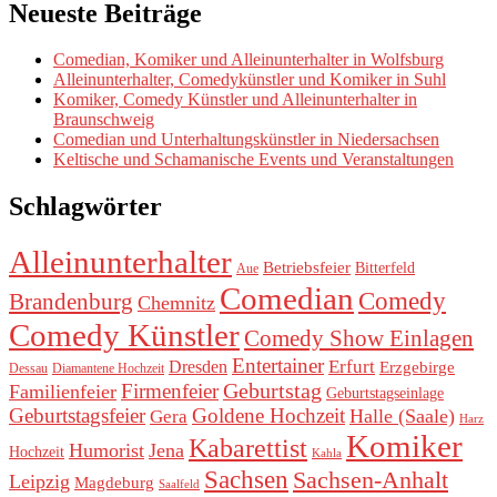
Neueste Beiträge
Comedian, Komiker und Alleinunterhalter in Wolfsburg
Alleinunterhalter, Comedykünstler und Komiker in Suhl
Komiker, Comedy Künstler und Alleinunterhalter in
Braunschweig
Comedian und Unterhaltungskünstler in Niedersachsen
Keltische und Schamanische Events und Veranstaltungen
Schlagwörter
Alleinunterhalter
Betriebsfeier
Bitterfeld
Aue
Comedian
Comedy
Brandenburg
Chemnitz
Comedy Künstler
Comedy Show Einlagen
Entertainer
Erfurt
Dresden
Erzgebirge
Dessau
Diamantene Hochzeit
Geburtstag
Firmenfeier
Familienfeier
Geburtstagseinlage
Geburtstagsfeier
Goldene Hochzeit
Halle (Saale)
Gera
Harz
Komiker
Kabarettist
Humorist
Jena
Hochzeit
Kahla
Sachsen
Sachsen-Anhalt
Leipzig
Magdeburg
Saalfeld