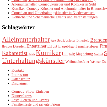
Alleinunterhalter, Comedykünstler und Komiker in Suhl
Komiker, Comedy Künstler und Alleinunterhalter in Braunsch
Comedian und Unterhaltungskünstler in Niedersachsen
Keltische und Schamanische Events und Veranstaltungen
Schlagwörter
Alleinunterhalter
Brande
Betriebsfeier
Bitterfeld
Aue
Entertainer
Fir
Familienfeier
Erfurt
Dresden
Erzgebirge
Hochzeit
Komiker
Kabarettist
S
Leipzig
Magdeburg
Kahla
Saalfeld
Unterhaltungskünstler
Weihnachtsfeier
Zw
Weimar
Kontakt
Impressum
Datenschutz
Disclaimer
Comedy-Show-Einlagen
Dinnershows
Feste, Feiern und Events
Familienfeste und private Feiern