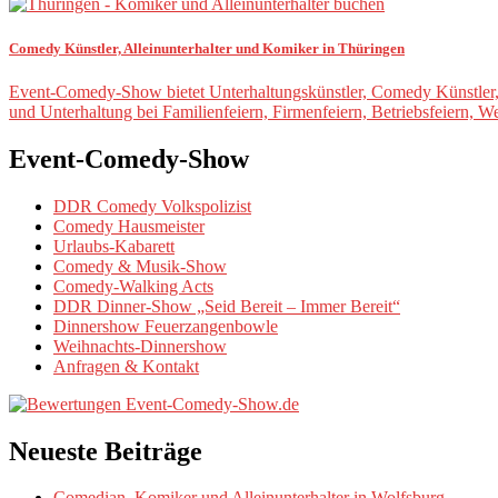
Comedy Künstler, Alleinunterhalter und Komiker in Thüringen
Event-Comedy-Show bietet Unterhaltungskünstler, Comedy Künstler,
und Unterhaltung bei Familienfeiern, Firmenfeiern, Betriebsfeiern, 
Event-Comedy-Show
DDR Comedy Volkspolizist
Comedy Hausmeister
Urlaubs-Kabarett
Comedy & Musik-Show
Comedy-Walking Acts
DDR Dinner-Show „Seid Bereit – Immer Bereit“
Dinnershow Feuerzangenbowle
Weihnachts-Dinnershow
Anfragen & Kontakt
Neueste Beiträge
Comedian, Komiker und Alleinunterhalter in Wolfsburg