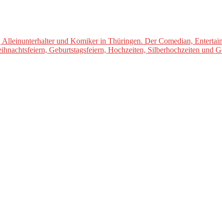
 Alleinunterhalter und Komiker in Thüringen. Der Comedian, Enterta
Weihnachtsfeiern, Geburtstagsfeiern, Hochzeiten, Silberhochzeiten un