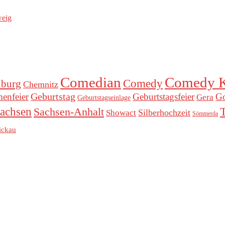
weig
Comedian
Comedy K
Comedy
nburg
Chemnitz
Geburtstag
menfeier
Geburtstagsfeier
Go
Gera
Geburtstagseinlage
achsen
Sachsen-Anhalt
Silberhochzeit
Showact
Sömmerda
ickau