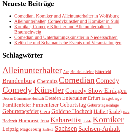
Neueste Beiträge
Comedian, Komiker und Alleinunterhalter in Wolfsburg
Alleinunterhalter, Comedykünstler und Komiker in Suhl
Komiker, Comedy Künstler und Alleinunterhalter in
Braunschweig
Comedian und Unterhaltungskünstler in Niedersachsen
Keltische und Schamanische Events und Veranstaltungen
Schlagwörter
Alleinunterhalter
Betriebsfeier
Bitterfeld
Aue
Comedian
Comedy
Brandenburg
Chemnitz
Comedy Künstler
Comedy Show Einlagen
Entertainer
Erfurt
Dresden
Erzgebirge
Dessau
Diamantene Hochzeit
Geburtstag
Firmenfeier
Familienfeier
Geburtstagseinlage
Geburtstagsfeier
Goldene Hochzeit
Halle (Saale)
Gera
Harz
Komiker
Kabarettist
Humorist
Jena
Hochzeit
Kahla
Sachsen
Sachsen-Anhalt
Leipzig
Magdeburg
Saalfeld