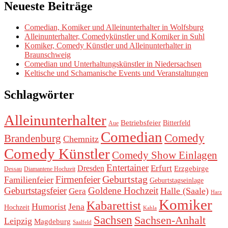
Neueste Beiträge
Comedian, Komiker und Alleinunterhalter in Wolfsburg
Alleinunterhalter, Comedykünstler und Komiker in Suhl
Komiker, Comedy Künstler und Alleinunterhalter in
Braunschweig
Comedian und Unterhaltungskünstler in Niedersachsen
Keltische und Schamanische Events und Veranstaltungen
Schlagwörter
Alleinunterhalter
Betriebsfeier
Bitterfeld
Aue
Comedian
Comedy
Brandenburg
Chemnitz
Comedy Künstler
Comedy Show Einlagen
Entertainer
Erfurt
Dresden
Erzgebirge
Dessau
Diamantene Hochzeit
Geburtstag
Firmenfeier
Familienfeier
Geburtstagseinlage
Geburtstagsfeier
Goldene Hochzeit
Halle (Saale)
Gera
Harz
Komiker
Kabarettist
Humorist
Jena
Hochzeit
Kahla
Sachsen
Sachsen-Anhalt
Leipzig
Magdeburg
Saalfeld