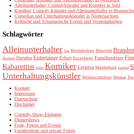
Alleinunterhalter, Comedykünstler und Komiker in Suhl
Komiker, Comedy Künstler und Alleinunterhalter in Braunsch
Comedian und Unterhaltungskünstler in Niedersachsen
Keltische und Schamanische Events und Veranstaltungen
Schlagwörter
Alleinunterhalter
Brande
Betriebsfeier
Bitterfeld
Aue
Entertainer
Fir
Familienfeier
Erfurt
Dresden
Erzgebirge
Hochzeit
Komiker
Kabarettist
S
Leipzig
Magdeburg
Kahla
Saalfeld
Unterhaltungskünstler
Weihnachtsfeier
Zw
Weimar
Kontakt
Impressum
Datenschutz
Disclaimer
Comedy-Show-Einlagen
Dinnershows
Feste, Feiern und Events
Familienfeste und private Feiern