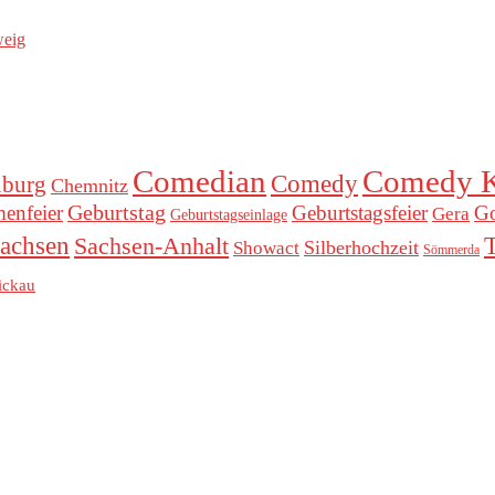
weig
Comedian
Comedy K
Comedy
nburg
Chemnitz
Geburtstag
menfeier
Geburtstagsfeier
Go
Gera
Geburtstagseinlage
achsen
Sachsen-Anhalt
Silberhochzeit
Showact
Sömmerda
ickau