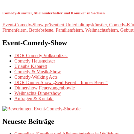
Comedy-Künstler, Alleinunterhalter und Komiker in Sachsen
Event-Comedy-Show präsentiert Unterhaltungskünstler, Comedy-Künstl
Firmenfeiern, Betriebsfeste, Familienfeiern, Weihnachtsfeiern, Gebur
Event-Comedy-Show
DDR Comedy Volkspolizist
Comedy Hausmeister
Urlaubs-Kabarett
Comedy & Musik-Show
Comedy-Walking Acts
DDR Dinner-Show „Seid Bereit – Immer Bereit“
Dinnershow Feuerzangenbowle
Weihnachts-Dinnershow
Anfragen & Kontakt
Neueste Beiträge
Comedian, Komiker und Alleinunterhalter in Wolfsburg