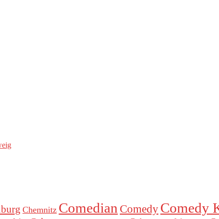
weig
Comedian
Comedy K
Comedy
nburg
Chemnitz