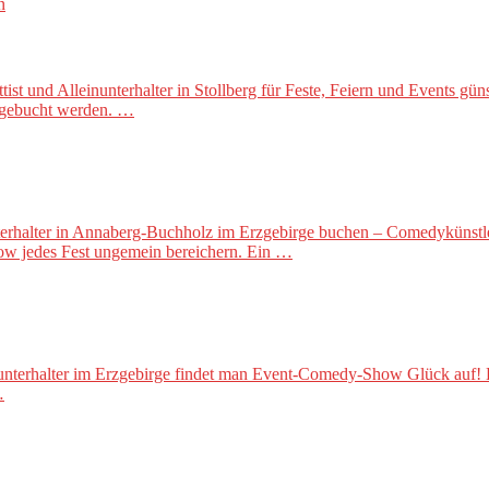
t und Alleinunterhalter in Stollberg für Feste, Feiern und Events gün
 gebucht werden. …
terhalter in Annaberg-Buchholz im Erzgebirge buchen – Comedykünstler 
how jedes Fest ungemein bereichern. Ein …
terhalter im Erzgebirge findet man Event-Comedy-Show Glück auf! Di
…