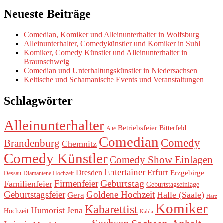
Neueste Beiträge
Comedian, Komiker und Alleinunterhalter in Wolfsburg
Alleinunterhalter, Comedykünstler und Komiker in Suhl
Komiker, Comedy Künstler und Alleinunterhalter in
Braunschweig
Comedian und Unterhaltungskünstler in Niedersachsen
Keltische und Schamanische Events und Veranstaltungen
Schlagwörter
Alleinunterhalter
Betriebsfeier
Bitterfeld
Aue
Comedian
Comedy
Brandenburg
Chemnitz
Comedy Künstler
Comedy Show Einlagen
Entertainer
Erfurt
Dresden
Erzgebirge
Dessau
Diamantene Hochzeit
Geburtstag
Firmenfeier
Familienfeier
Geburtstagseinlage
Geburtstagsfeier
Goldene Hochzeit
Halle (Saale)
Gera
Harz
Komiker
Kabarettist
Humorist
Jena
Hochzeit
Kahla