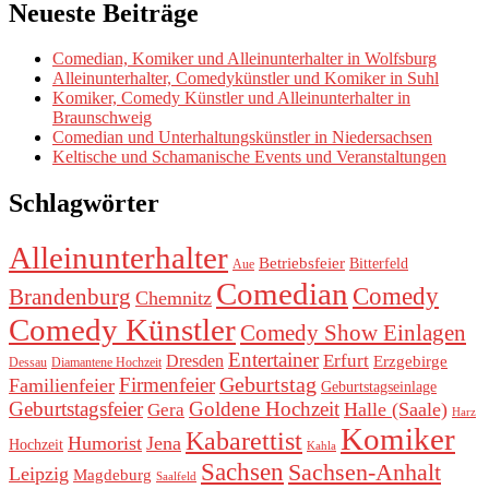
Neueste Beiträge
Comedian, Komiker und Alleinunterhalter in Wolfsburg
Alleinunterhalter, Comedykünstler und Komiker in Suhl
Komiker, Comedy Künstler und Alleinunterhalter in
Braunschweig
Comedian und Unterhaltungskünstler in Niedersachsen
Keltische und Schamanische Events und Veranstaltungen
Schlagwörter
Alleinunterhalter
Betriebsfeier
Bitterfeld
Aue
Comedian
Comedy
Brandenburg
Chemnitz
Comedy Künstler
Comedy Show Einlagen
Entertainer
Erfurt
Dresden
Erzgebirge
Dessau
Diamantene Hochzeit
Geburtstag
Firmenfeier
Familienfeier
Geburtstagseinlage
Geburtstagsfeier
Goldene Hochzeit
Halle (Saale)
Gera
Harz
Komiker
Kabarettist
Humorist
Jena
Hochzeit
Kahla
Sachsen
Sachsen-Anhalt
Leipzig
Magdeburg
Saalfeld