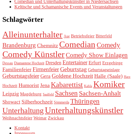
Comedian und Unterhaltungskünstler in Niedersachsen
Keltische und Schamanische Events und Veranstaltungen
Schlagwörter
Alleinunterhalter
Betriebsfeier
Bitterfeld
Aue
Comedian
Comedy
Brandenburg
Chemnitz
Comedy Künstler
Comedy Show Einlagen
Entertainer
Erfurt
Dresden
Erzgebirge
Dessau
Diamantene Hochzeit
Geburtstag
Firmenfeier
Familienfeier
Geburtstagseinlage
Geburtstagsfeier
Goldene Hochzeit
Halle (Saale)
Gera
Harz
Komiker
Kabarettist
Humorist
Jena
Hochzeit
Kahla
Sachsen
Sachsen-Anhalt
Leipzig
Magdeburg
Saalfeld
Thüringen
Silberhochzeit
Showact
Sömmerda
Unterhaltungskünstler
Unterhaltung
Weihnachtsfeier
Zwickau
Weimar
Kontakt
Impressum