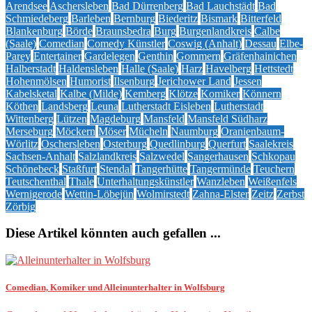
Arendsee
Aschersleben
Bad Dürrenberg
Bad Lauchstädt
Bad
Schmiedeberg
Barleben
Bernburg
Biederitz
Bismark
Bitterfeld
Blankenburg
Börde
Braunsbedra
Burg
Burgenlandkreis
Calbe
(Saale)
Comedian
Comedy Künstler
Coswig (Anhalt)
Dessau
Elbe-
Parey
Entertainer
Gardelegen
Genthin
Gommern
Gräfenhainichen
Halberstadt
Haldensleben
Halle (Saale)
Harz
Havelberg
Hettstedt
Hohenmölsen
Humorist
Ilsenburg
Jerichower Land
Jessen
Kabelsketal
Kalbe (Milde)
Kemberg
Klötze
Komiker
Könnern
Köthen
Landsberg
Leuna
Lutherstadt Eisleben
Lutherstadt
Wittenberg
Lützen
Magdeburg
Mansfeld
Mansfeld Südharz
Merseburg
Möckern
Möser
Mücheln
Naumburg
Oranienbaum-
Wörlitz
Oschersleben
Osterburg
Quedlinburg
Querfurt
Saalekreis
Sachsen-Anhalt
Salzlandkreis
Salzwedel
Sangerhausen
Schkopau
Schönebeck
Staßfurt
Stendal
Tangerhütte
Tangermünde
Teuchern
Teutschenthal
Thale
Unterhaltungskünstler
Wanzleben
Weißenfels
Wernigerode
Wettin-Löbejün
Wolmirstedt
Zahna-Elster
Zeitz
Zerbst
Zörbig
Diese Artikel könnten auch gefallen ...
Comedian, Komiker und Alleinunterhalter in Wolfsburg