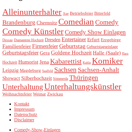
Alleinunterhalter
Betriebsfeier
Bitterfeld
Aue
Comedian
Comedy
Brandenburg
Chemnitz
Comedy Künstler
Comedy Show Einlagen
Entertainer
Erfurt
Dresden
Erzgebirge
Dessau
Diamantene Hochzeit
Geburtstag
Firmenfeier
Familienfeier
Geburtstagseinlage
Geburtstagsfeier
Goldene Hochzeit
Halle (Saale)
Gera
Harz
Komiker
Kabarettist
Humorist
Jena
Hochzeit
Kahla
Sachsen
Sachsen-Anhalt
Leipzig
Magdeburg
Saalfeld
Thüringen
Silberhochzeit
Showact
Sömmerda
Unterhaltungskünstler
Unterhaltung
Weihnachtsfeier
Zwickau
Weimar
Kontakt
Impressum
Datenschutz
Disclaimer
Comedy-Show-Einlagen