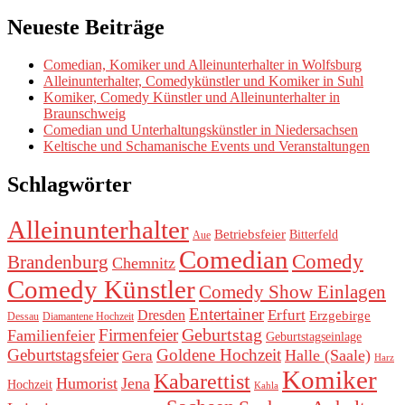
Neueste Beiträge
Comedian, Komiker und Alleinunterhalter in Wolfsburg
Alleinunterhalter, Comedykünstler und Komiker in Suhl
Komiker, Comedy Künstler und Alleinunterhalter in
Braunschweig
Comedian und Unterhaltungskünstler in Niedersachsen
Keltische und Schamanische Events und Veranstaltungen
Schlagwörter
Alleinunterhalter
Betriebsfeier
Bitterfeld
Aue
Comedian
Comedy
Brandenburg
Chemnitz
Comedy Künstler
Comedy Show Einlagen
Entertainer
Erfurt
Dresden
Erzgebirge
Dessau
Diamantene Hochzeit
Geburtstag
Firmenfeier
Familienfeier
Geburtstagseinlage
Geburtstagsfeier
Goldene Hochzeit
Halle (Saale)
Gera
Harz
Komiker
Kabarettist
Humorist
Jena
Hochzeit
Kahla