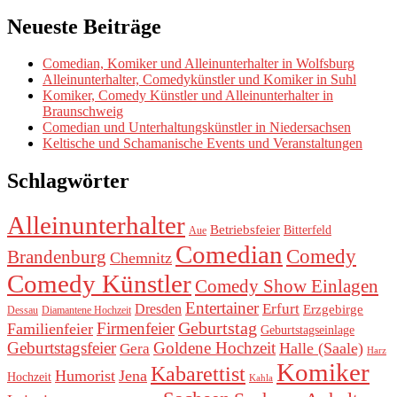
Neueste Beiträge
Comedian, Komiker und Alleinunterhalter in Wolfsburg
Alleinunterhalter, Comedykünstler und Komiker in Suhl
Komiker, Comedy Künstler und Alleinunterhalter in
Braunschweig
Comedian und Unterhaltungskünstler in Niedersachsen
Keltische und Schamanische Events und Veranstaltungen
Schlagwörter
Alleinunterhalter
Betriebsfeier
Bitterfeld
Aue
Comedian
Comedy
Brandenburg
Chemnitz
Comedy Künstler
Comedy Show Einlagen
Entertainer
Erfurt
Dresden
Erzgebirge
Dessau
Diamantene Hochzeit
Geburtstag
Firmenfeier
Familienfeier
Geburtstagseinlage
Geburtstagsfeier
Goldene Hochzeit
Halle (Saale)
Gera
Harz
Komiker
Kabarettist
Humorist
Jena
Hochzeit
Kahla