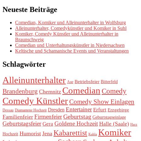
Neueste Beiträge
Comedian, Komiker und Alleinunterhalter in Wolfsburg
Alleinunterhalter, Comedykünstler und Komiker in Suhl
Komiker, Comedy Künstler und Alleinunterhalter in
Braunschweig
Comedian und Unterhaltungskünstler in Niedersachsen
Keltische und Schamanische Events und Veranstaltungen
Schlagwörter
Alleinunterhalter
Betriebsfeier
Bitterfeld
Aue
Comedian
Comedy
Brandenburg
Chemnitz
Comedy Künstler
Comedy Show Einlagen
Entertainer
Erfurt
Dresden
Erzgebirge
Dessau
Diamantene Hochzeit
Geburtstag
Firmenfeier
Familienfeier
Geburtstagseinlage
Geburtstagsfeier
Goldene Hochzeit
Halle (Saale)
Gera
Harz
Komiker
Kabarettist
Humorist
Jena
Hochzeit
Kahla