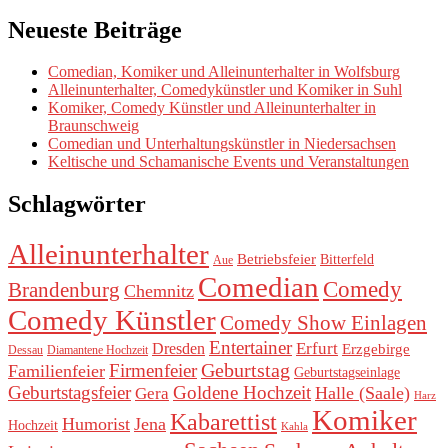
Neueste Beiträge
Comedian, Komiker und Alleinunterhalter in Wolfsburg
Alleinunterhalter, Comedykünstler und Komiker in Suhl
Komiker, Comedy Künstler und Alleinunterhalter in
Braunschweig
Comedian und Unterhaltungskünstler in Niedersachsen
Keltische und Schamanische Events und Veranstaltungen
Schlagwörter
Alleinunterhalter
Betriebsfeier
Bitterfeld
Aue
Comedian
Comedy
Brandenburg
Chemnitz
Comedy Künstler
Comedy Show Einlagen
Entertainer
Erfurt
Dresden
Erzgebirge
Dessau
Diamantene Hochzeit
Geburtstag
Firmenfeier
Familienfeier
Geburtstagseinlage
Geburtstagsfeier
Goldene Hochzeit
Halle (Saale)
Gera
Harz
Komiker
Kabarettist
Humorist
Jena
Hochzeit
Kahla