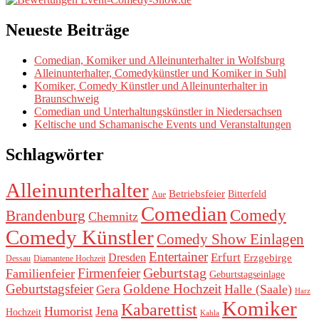
Neueste Beiträge
Comedian, Komiker und Alleinunterhalter in Wolfsburg
Alleinunterhalter, Comedykünstler und Komiker in Suhl
Komiker, Comedy Künstler und Alleinunterhalter in
Braunschweig
Comedian und Unterhaltungskünstler in Niedersachsen
Keltische und Schamanische Events und Veranstaltungen
Schlagwörter
Alleinunterhalter
Betriebsfeier
Bitterfeld
Aue
Comedian
Comedy
Brandenburg
Chemnitz
Comedy Künstler
Comedy Show Einlagen
Entertainer
Erfurt
Dresden
Erzgebirge
Dessau
Diamantene Hochzeit
Geburtstag
Firmenfeier
Familienfeier
Geburtstagseinlage
Geburtstagsfeier
Goldene Hochzeit
Halle (Saale)
Gera
Harz
Komiker
Kabarettist
Humorist
Jena
Hochzeit
Kahla