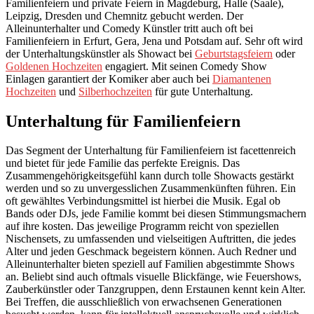
Familienfeiern und private Feiern in Magdeburg, Halle (Saale),
Leipzig, Dresden und Chemnitz gebucht werden. Der
Alleinunterhalter und Comedy Künstler tritt auch oft bei
Familienfeiern in Erfurt, Gera, Jena und Potsdam auf. Sehr oft wird
der Unterhaltungskünstler als Showact bei
Geburtstagsfeiern
oder
Goldenen Hochzeiten
engagiert. Mit seinen Comedy Show
Einlagen garantiert der Komiker aber auch bei
Diamantenen
Hochzeiten
und
Silberhochzeiten
für gute Unterhaltung.
Unterhaltung für Familienfeiern
Das Segment der Unterhaltung für Familienfeiern ist facettenreich
und bietet für jede Familie das perfekte Ereignis. Das
Zusammengehörigkeitsgefühl kann durch tolle Showacts gestärkt
werden und so zu unvergesslichen Zusammenkünften führen. Ein
oft gewähltes Verbindungsmittel ist hierbei die Musik. Egal ob
Bands oder DJs, jede Familie kommt bei diesen Stimmungsmachern
auf ihre kosten. Das jeweilige Programm reicht von speziellen
Nischensets, zu umfassenden und vielseitigen Auftritten, die jedes
Alter und jeden Geschmack begeistern können. Auch Redner und
Alleinunterhalter bieten speziell auf Familien abgestimmte Shows
an. Beliebt sind auch oftmals visuelle Blickfänge, wie Feuershows,
Zauberkünstler oder Tanzgruppen, denn Erstaunen kennt kein Alter.
Bei Treffen, die ausschließlich von erwachsenen Generationen