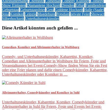
Alleinunterhalter
Chemnitz
Comedian
Comedy Künstler
Comedy
Show Einlagen
Diamantene Hochzeit
Dresden
Erfurt
Familienfeier
Geburtstag
Geburtstagsfeier
Gera
Goldene Hochzeit
Halle (Saale)
Jena
Komiker
Leipzig
Magdeburg
Potsdam
private Feier
Showact
Silberhochzeit
Unterhaltungskünstler
Diese Artikel könnten auch gefallen ...
Comedian, Komiker und Alleinunterhalter in Wolfsburg
Comedy- und Unterhaltungskünstler, Kabarettist, Komiker,
Comedian und Alleinunterhalter in Wolfsburg für Feiern, Feste und
Veranstaltungen bei Event-Comedy-Show finden Wenn Sie ein Fest
oder eine Feier planen und dafür einen Comedykünstler, Kabarettist,
Unterhaltungskünstler oder Komiker in …
Alleinunterhalter, Comedykünstler und Komiker in Suhl
Unterhaltungskünstler, Kabarettist, Komiker, Comedykünstler und
Alleinunterhalter in Suhl für Feiern, Feste und Events bei Event-