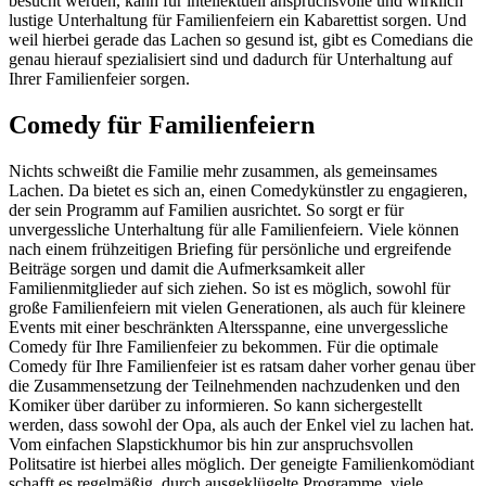
besucht werden, kann für intellektuell anspruchsvolle und wirklich
lustige Unterhaltung für Familienfeiern ein Kabarettist sorgen. Und
weil hierbei gerade das Lachen so gesund ist, gibt es Comedians die
genau hierauf spezialisiert sind und dadurch für Unterhaltung auf
Ihrer Familienfeier sorgen.
Comedy für Familienfeiern
Nichts schweißt die Familie mehr zusammen, als gemeinsames
Lachen. Da bietet es sich an, einen Comedykünstler zu engagieren,
der sein Programm auf Familien ausrichtet. So sorgt er für
unvergessliche Unterhaltung für alle Familienfeiern. Viele können
nach einem frühzeitigen Briefing für persönliche und ergreifende
Beiträge sorgen und damit die Aufmerksamkeit aller
Familienmitglieder auf sich ziehen. So ist es möglich, sowohl für
große Familienfeiern mit vielen Generationen, als auch für kleinere
Events mit einer beschränkten Altersspanne, eine unvergessliche
Comedy für Ihre Familienfeier zu bekommen. Für die optimale
Comedy für Ihre Familienfeier ist es ratsam daher vorher genau über
die Zusammensetzung der Teilnehmenden nachzudenken und den
Komiker über darüber zu informieren. So kann sichergestellt
werden, dass sowohl der Opa, als auch der Enkel viel zu lachen hat.
Vom einfachen Slapstickhumor bis hin zur anspruchsvollen
Politsatire ist hierbei alles möglich. Der geneigte Familienkomödiant
schafft es regelmäßig, durch ausgeklügelte Programme, viele