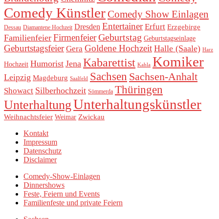
Comedy Künstler
Comedy Show Einlagen
Entertainer
Erfurt
Dresden
Erzgebirge
Dessau
Diamantene Hochzeit
Geburtstag
Firmenfeier
Familienfeier
Geburtstagseinlage
Geburtstagsfeier
Goldene Hochzeit
Halle (Saale)
Gera
Harz
Komiker
Kabarettist
Humorist
Jena
Hochzeit
Kahla
Sachsen
Sachsen-Anhalt
Leipzig
Magdeburg
Saalfeld
Thüringen
Silberhochzeit
Showact
Sömmerda
Unterhaltungskünstler
Unterhaltung
Weihnachtsfeier
Zwickau
Weimar
Kontakt
Impressum
Datenschutz
Disclaimer
Comedy-Show-Einlagen
Dinnershows
Feste, Feiern und Events
Familienfeste und private Feiern