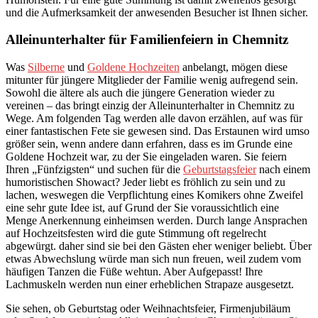
und die Aufmerksamkeit der anwesenden Besucher ist Ihnen sicher.
Alleinunterhalter für Familienfeiern in
Chemnitz
Was
Silberne
und
Goldene Hochzeiten
anbelangt, mögen diese
mitunter für jüngere Mitglieder der Familie wenig aufregend sein.
Sowohl die ältere als auch die jüngere Generation wieder zu
vereinen – das bringt einzig der Alleinunterhalter in Chemnitz zu
Wege. Am folgenden Tag werden alle davon erzählen, auf was für
einer fantastischen Fete sie gewesen sind. Das Erstaunen wird umso
größer sein, wenn andere dann erfahren, dass es im Grunde eine
Goldene Hochzeit war, zu der Sie eingeladen waren. Sie feiern
Ihren „Fünfzigsten“ und suchen für die
Geburtstagsfeier
nach einem
humoristischen Showact? Jeder liebt es fröhlich zu sein und zu
lachen, weswegen die Verpflichtung eines Komikers ohne Zweifel
eine sehr gute Idee ist, auf Grund der Sie voraussichtlich eine
Menge Anerkennung einheimsen werden. Durch lange Ansprachen
auf Hochzeitsfesten wird die gute Stimmung oft regelrecht
abgewürgt. daher sind sie bei den Gästen eher weniger beliebt. Über
etwas Abwechslung würde man sich nun freuen, weil zudem vom
häufigen Tanzen die Füße wehtun. Aber Aufgepasst! Ihre
Lachmuskeln werden nun einer erheblichen Strapaze ausgesetzt.
Sie sehen, ob Geburtstag oder Weihnachtsfeier, Firmenjubiläum