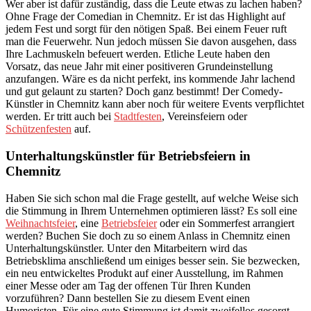
Wer aber ist dafür zuständig, dass die Leute etwas zu lachen haben?
Ohne Frage der Comedian in Chemnitz. Er ist das Highlight auf
jedem Fest und sorgt für den nötigen Spaß. Bei einem Feuer ruft
man die Feuerwehr. Nun jedoch müssen Sie davon ausgehen, dass
Ihre Lachmuskeln befeuert werden. Etliche Leute haben den
Vorsatz, das neue Jahr mit einer positiveren Grundeinstellung
anzufangen. Wäre es da nicht perfekt, ins kommende Jahr lachend
und gut gelaunt zu starten? Doch ganz bestimmt! Der Comedy-
Künstler in Chemnitz kann aber noch für weitere Events verpflichtet
werden. Er tritt auch bei
Stadtfesten
, Vereinsfeiern oder
Schützenfesten
auf.
Unterhaltungskünstler für Betriebsfeiern in
Chemnitz
Haben Sie sich schon mal die Frage gestellt, auf welche Weise sich
die Stimmung in Ihrem Unternehmen optimieren lässt? Es soll eine
Weihnachtsfeier
, eine
Betriebsfeier
oder ein Sommerfest arrangiert
werden? Buchen Sie doch zu so einem Anlass in Chemnitz einen
Unterhaltungskünstler. Unter den Mitarbeitern wird das
Betriebsklima anschließend um einiges besser sein. Sie bezwecken,
ein neu entwickeltes Produkt auf einer Ausstellung, im Rahmen
einer Messe oder am Tag der offenen Tür Ihren Kunden
vorzuführen? Dann bestellen Sie zu diesem Event einen
Humoristen. Für eine gute Stimmung ist damit zweifellos gesorgt