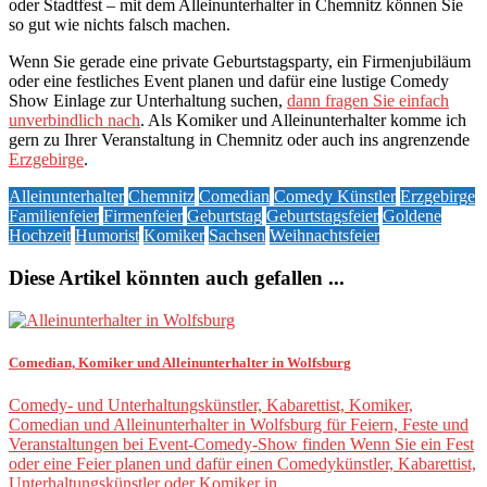
oder Stadtfest – mit dem Alleinunterhalter in Chemnitz können Sie
so gut wie nichts falsch machen.
Wenn Sie gerade eine private Geburtstagsparty, ein Firmenjubiläum
oder eine festliches Event planen und dafür eine lustige Comedy
Show Einlage zur Unterhaltung suchen,
dann fragen Sie einfach
unverbindlich nach
. Als Komiker und Alleinunterhalter komme ich
gern zu Ihrer Veranstaltung in Chemnitz oder auch ins angrenzende
Erzgebirge
.
Alleinunterhalter
Chemnitz
Comedian
Comedy Künstler
Erzgebirge
Familienfeier
Firmenfeier
Geburtstag
Geburtstagsfeier
Goldene
Hochzeit
Humorist
Komiker
Sachsen
Weihnachtsfeier
Diese Artikel könnten auch gefallen ...
Comedian, Komiker und Alleinunterhalter in Wolfsburg
Comedy- und Unterhaltungskünstler, Kabarettist, Komiker,
Comedian und Alleinunterhalter in Wolfsburg für Feiern, Feste und
Veranstaltungen bei Event-Comedy-Show finden Wenn Sie ein Fest
oder eine Feier planen und dafür einen Comedykünstler, Kabarettist,
Unterhaltungskünstler oder Komiker in …